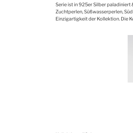
Serie ist in 925er Silber paladinier
Zuchtperlen, Süßwasserperlen, Süd
Einzigartigkeit der Kollektion. Die 
Beitragsnavigation