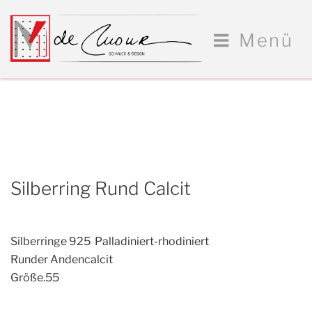
Zum
Inhalt
Menü
springen
Silberring Rund Calcit
Silberringe 925 Palladiniert-rhodiniert
Runder Andencalcit
Größe
.55